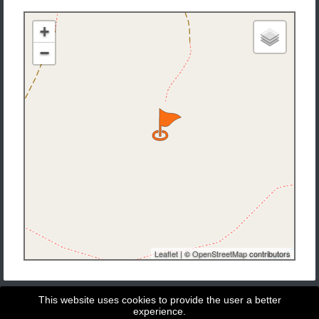
+
−
Leaflet
| ©
OpenStreetMap
contributors
This website uses cookies to provide the user a better
experience.