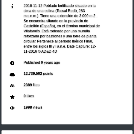
2016-11-12 Poblado fortificado situado en la
cima de una colina (Tossal Redó, 283
m.s.n.m.). Tiene una extensión de 3.000 m 2 .
Se encuentra situado en la provincia de
Castellón​ ​(España), en el término municipal de
Vilafamés. Está rodeado por una muralla​ ​
reforzada por bastiones y una torre de planta
circular. Pertenece al periodo Ibérico​ ​Final,
entre los siglos III y I a.n.e. Date Capture: 12-
11-2016 © AD&D 4D
Published
9 years ago
12.739.502
points
2389
files
0
likes
1998
views