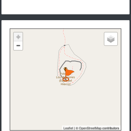
+
−
Leaflet
| ©
OpenStreetMap
contributors