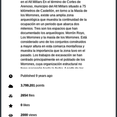
en el Alt Millars En el término de Cortes de
Arenoso, municipio del Alt Millars situado a 75
kilómetros de Castellón, en torno a la Masía de
los Morrones, existe una amplia zona
arqueológica que muestra la continuidad de la
ocupación en un periodo que abarca dos
milenios. Tres son los espacios que han
documentado los arqueólogos: Morrón Royo,
Los Morrones y la masía de los Morrones. Está
considerado uno de los conjuntos construidos
a mayor altura en esta comarca montañosa y
muestra la importancia que la zona tuvo en el
pasado. Los trabajos de excavación se han
centrado principalmente en el poblado de los
Morrones, cuya organización estructural no
tiene parangón hasta la fecha. A partir de los
estudios elaborados, se puede afirmar que su
Published
9 years ago
construcción comienza en el siglo VII a.n.e.
3.799.201
points
2654
files
0
likes
2000
views