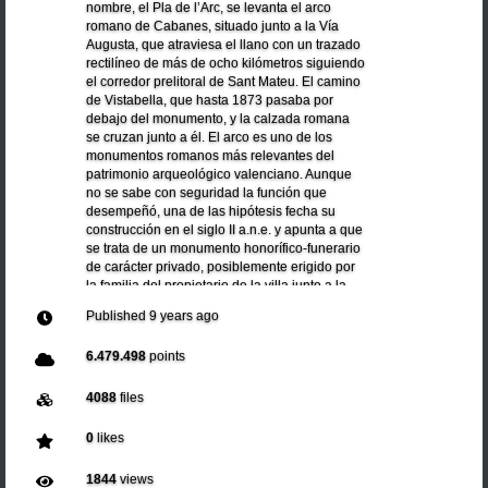
nombre, el Pla de l’Arc, se levanta el arco
romano de Cabanes, situado junto a la Vía
Augusta, que atraviesa el llano con un trazado
rectilíneo de más de ocho kilómetros siguiendo
el corredor prelitoral de Sant Mateu. El camino
de Vistabella, que hasta 1873 pasaba por
debajo del monumento, y la calzada romana
se cruzan junto a él. El arco es uno de los
monumentos romanos más relevantes del
patrimonio arqueológico valenciano. Aunque
no se sabe con seguridad la función que
desempeñó, una de las hipótesis fecha su
construcción en el siglo II a.n.e. y apunta a que
se trata de un monumento honorífico-funerario
de carácter privado, posiblemente erigido por
la familia del propietario de la villa junto a la
que estaba situado.
Published
9 years ago
6.479.498
points
4088
files
0
likes
1844
views