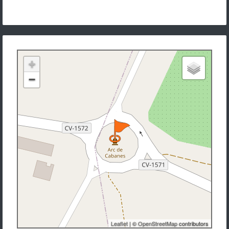
+
−
Leaflet
| ©
OpenStreetMap
contributors