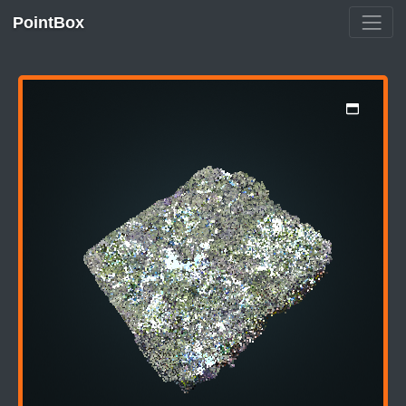
PointBox