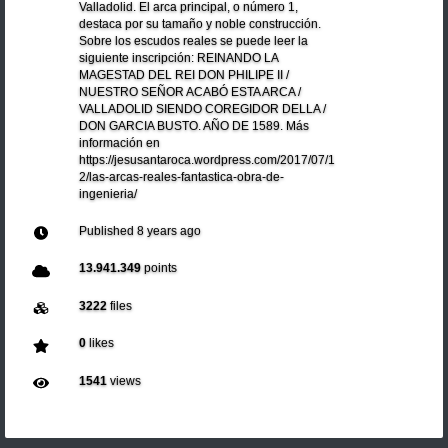
Valladolid. El arca principal, o número 1,
destaca por su tamaño y noble construcción.
Sobre los escudos reales se puede leer la
siguiente inscripción: REINANDO LA
MAGESTAD DEL REI DON PHILIPE II /
NUESTRO SEÑOR ACABÓ ESTA ARCA /
VALLADOLID SIENDO COREGIDOR DELLA /
DON GARCIA BUSTO. AÑO DE 1589. Más
información en
https://jesusantaroca.wordpress.com/2017/07/1
2/las-arcas-reales-fantastica-obra-de-
ingenieria/
Published
8 years ago
13.941.349
points
3222
files
0
likes
1541
views