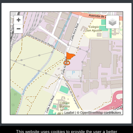
+
−
Leaflet
| ©
OpenStreetMap
contributors
This website uses cookies to provide the user a better