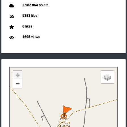
2.582.864
points
5383
files
0
likes
1695
views
+
−