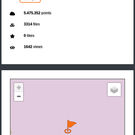
5.475.352
points
3314
files
0
likes
1642
views
+
−