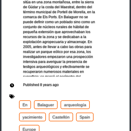
sitúa en una zona montañosa, entre la sierra
de Gúdar y la costa del Maestrat, dentro del
término municipal de Portell de Morella, en la
comarca de Els Ports. En Balaguer no se
puede definir como un poblado sino como un
conjunto de núcleos rurales de hábitat de
pequeña extensión que aprovechaban los
recursos de la zona y se dedicaban a la
explotación agropecuaria y almacenaje. En
2005, antes de llevar a cabo las obras para
realizar un parque eólico por esa zona, los
investigadores empezaron una prospección
intensiva para averiguar la presencia de
testigos arqueológicos y efectivamente se
recuperaron numerosos materiales en
superficie; se marcó el perímetro del
yacimiento y se documentaron restos de
Published
8 years ago
diferentes estructuras. Hacia la mitad del año
siguiente comenzó la primera campaña
arqueológica en la que intentaron averiguar
cómo la obras afectarían la zona y comprobar
En
Balaguer
arqueología
las hipótesis sobre la cronología del complejo.
yacimiento
Castellón
Spain
Europe