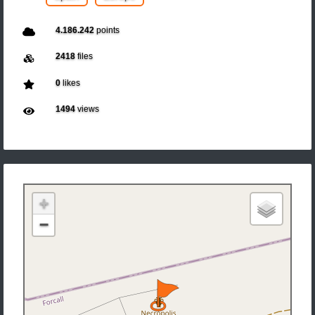
4.186.242
points
2418
files
0
likes
1494
views
+
−