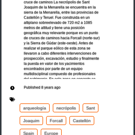
cruce de caminos La necrópolis de Sant
Joaquim de la Menarella se encuentra en la
sierra de la Menarella, entre las provincias de
Castellón y Teruel. Fue construida en un
altiplano sobreelevado de 720 m2 a 1085
metros de altitud y tiene una posición
geográfica muy relevante porque es un punto
de cruces de caminos hacia Forcall (norte-sur)
y la Sierra de Gúdar (este-oeste). Antes de
realizar el parque eólico de esta zona se
llevaron a cabo diferentes intervenciones de
prospección, excavación, estudio y finalmente
la puesta en valor de los yacimientos
encontrados por parte de un equipo
multidisciplinal compuesto de profesionales
del patrimonio. En esta zona en concreto se
documentaron 28 estructuras y 20 depósitos
Published
8 years ago
funerarios en los cuales fueron colocados un
total de 90 individuos, según el rito de la
incineración, durante los siglos VII y VI a.n.e.
arqueología
necrópolis
Sant
Joaquim
Forcall
Castellón
Spain
Europe