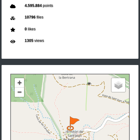
4.595.884
points
10796
files
0
likes
1305
views
+
−