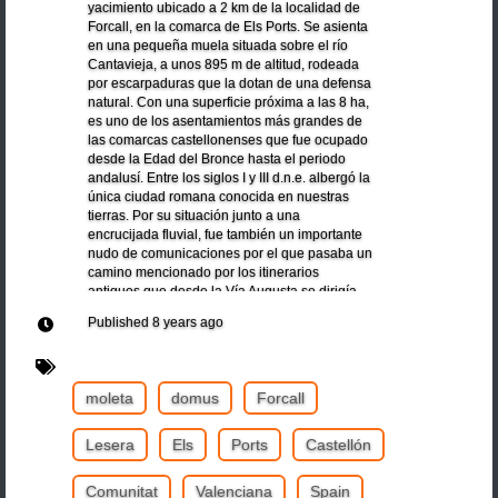
yacimiento ubicado a 2 km de la localidad de
Forcall, en la comarca de Els Ports. Se asienta
en una pequeña muela situada sobre el río
Cantavieja, a unos 895 m de altitud, rodeada
por escarpaduras que la dotan de una defensa
natural. Con una superficie próxima a las 8 ha,
es uno de los asentamientos más grandes de
las comarcas castellonenses que fue ocupado
desde la Edad del Bronce hasta el periodo
andalusí. Entre los siglos I y III d.n.e. albergó la
única ciudad romana conocida en nuestras
tierras. Por su situación junto a una
encrucijada fluvial, fue también un importante
nudo de comunicaciones por el que pasaba un
camino mencionado por los itinerarios
antiguos que desde la Vía Augusta se dirigía
hasta Caesaraugusta.
Published
8 years ago
moleta
domus
Forcall
Lesera
Els
Ports
Castellón
Comunitat
Valenciana
Spain