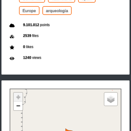
Europe
arqueología
9.101.012
points
2539
files
0
likes
1240
views
+
−