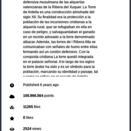
defensiva musulmana de las alquerías
valencianas de la Ribera del Xuquer. La Torre
de Antella es una construcción almohade del
siglo XII. Su finalidad era la protección a la
población de las incursiones cristianas a la
alquería rural, que se refugiaban en ella en
caso de peligro, y salvaguardaban el ganado
en un recinto adosado a la torre denominado
albacar. Además, las torres de l Ribera Alta se
comunicaban con señales de humo entre ellas
formando así un cordón defensivo. Con la
conquista cristiana La torre quedó integrada
en el palacio señorial. A lo largo de los siglos
la torre árabe ha sido y es un símbolo para la
población, marcando su identidad y paisaje, tal
y como se refleja en el escudo de Antella.
Published
6 years ago
100.966.564
points
11265
files
0
likes
2524
views