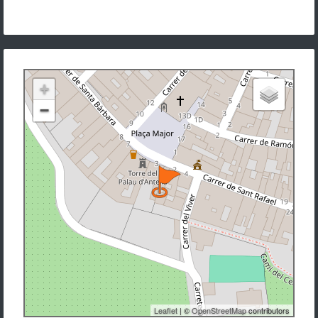
+
−
Leaflet
| ©
OpenStreetMap
contributors