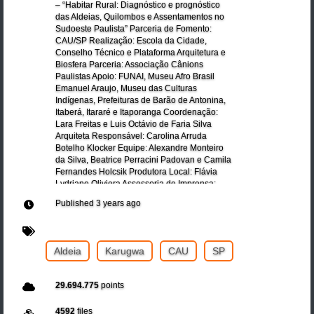
– “Habitar Rural: Diagnóstico e prognóstico
das Aldeias, Quilombos e Assentamentos no
Sudoeste Paulista” Parceria de Fomento:
CAU/SP Realização: Escola da Cidade,
Conselho Técnico e Plataforma Arquitetura e
Biosfera Parceria: Associação Cânions
Paulistas Apoio: FUNAI, Museu Afro Brasil
Emanuel Araujo, Museu das Culturas
Indígenas, Prefeituras de Barão de Antonina,
Itaberá, Itararé e Itaporanga Coordenação:
Lara Freitas e Luis Octávio de Faria Silva
Arquiteta Responsável: Carolina Arruda
Botelho Klocker Equipe: Alexandre Monteiro
da Silva, Beatrice Perracini Padovan e Camila
Fernandes Holcsik Produtora Local: Flávia
Lydriane Oliviera Assessoria de Imprensa:
Andrea Ribas Arte e Design: Mariana Pereira
Published
3 years ago
Macedo Consultoria em Bases Cartográficas e
Geoprocessamento: Vitor Signori
(vitorsig86@gmail.com) da Cardeal Map
Aldeia
Karugwa
CAU
SP
29.694.775
points
4592
files