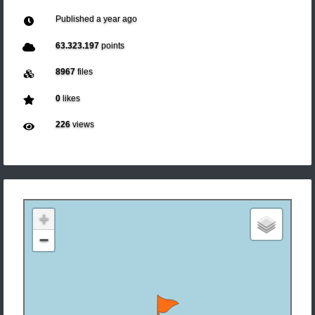
Published
a year ago
63.323.197
points
8967
files
0
likes
226
views
+
−