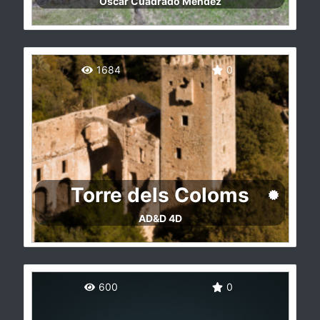
Oscar Cuadrado Mendez
Esta braña perteneciente a Villar de Vildas,
parroquia del Concejo de somiedo, es
1684
0
probablemente la más emblemática de las
brañas somedanas.
http://www.parquenaturalsomiedo.com
Torre dels Coloms
AD&D 4D
La Torre dels Coloms se sitúa en el
Monasterio de Santa María de la Murta de
600
0
Alzira, en el corazón del valle de la Murta,