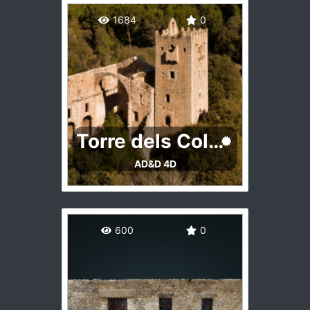
Esta braña perteneciente a
Villar de Vildas, parroquia del
1684
0
Concejo de somiedo, es
probablemente la más
emblemática de las brañas
somedanas.
http://www.parquenaturalsom
iedo.com
Torre dels Coloms
AD&D 4D
La Torre dels Coloms se sitúa
en el Monasterio de Santa
600
0
María de la Murta de Alzira,
en el corazón del valle de la
Murta, bello paraje
enmarcado entre las sierras