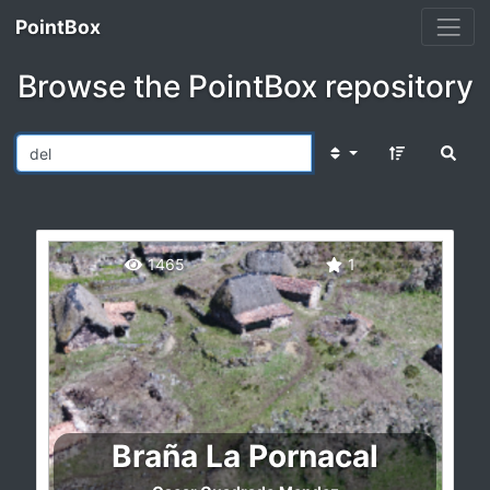
PointBox
Browse the PointBox repository
1465
1
Braña La Pornacal