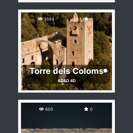
Esta braña perteneciente a Villar de
Vildas, parroquia del Concejo de
1684
0
somiedo, es probablemente la más
emblemática de las brañas
somedanas.
http://www.parquenaturalsomiedo.c
om
Torre dels Coloms
AD&D 4D
La Torre dels Coloms se sitúa en el
Monasterio de Santa María de la
600
0
Murta de Alzira, en el corazón del
valle de la Murta, bello paraje
enmarcado entre las sierras de