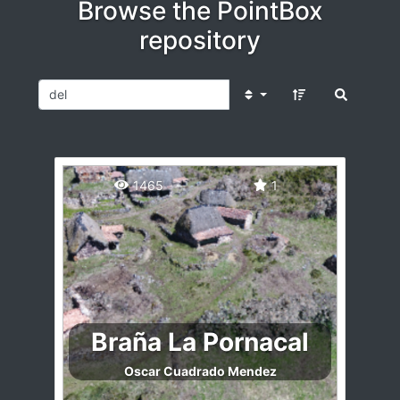
Browse the PointBox
repository
1465
1
Braña La Pornacal
Oscar Cuadrado Mendez