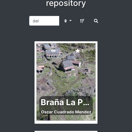
repository
1
1465
Braña La Pornacal
Oscar Cuadrado Mendez