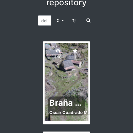
repository
146
1
5
Braña La Pornacal
Oscar Cuadrado Mendez
Esta braña