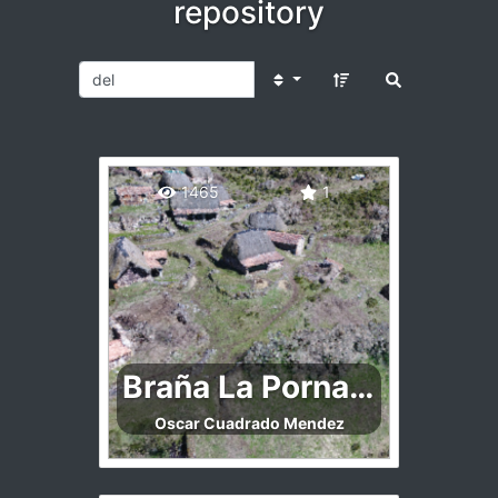
repository
1465
1
Braña La Pornacal
Oscar Cuadrado Mendez